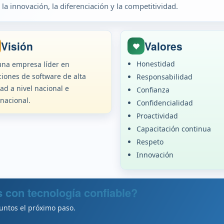
a innovación, la diferenciación y la competitividad.
Visión
Valores
Honestidad
una empresa líder en
ciones de software de alta
Responsabilidad
dad a nivel nacional e
Confianza
rnacional.
Confidencialidad
Proactividad
Capacitación continua
Respeto
Innovación
 con tecnología confiable?
untos el próximo paso.