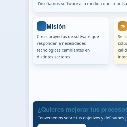
Diseñamos software a la medida que impulsa l
Misión
Crear proyectos de software que
Ser 
respondan a necesidades
solu
tecnológicas cambiantes en
cali
distintos sectores.
inte
¿Quieres mejorar tus procesos
Conversemos sobre tus objetivos y definamos j