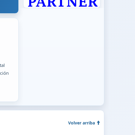
tal
ución
Volver arriba