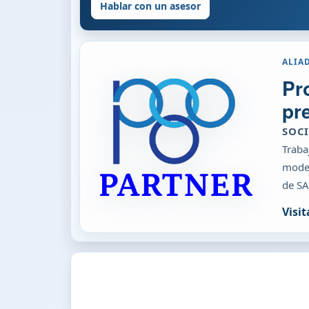
Hablar con un asesor
ALIA
Pr
pr
SOC
Traba
moder
de SA
Visi